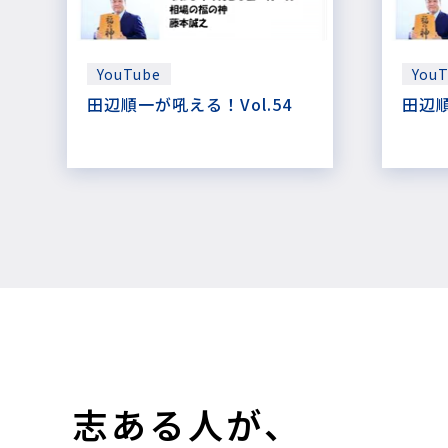
YouTube
You
田辺順一が吼える！Vol.54
田辺順
志ある人が、